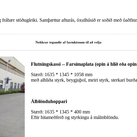
frábær stöðugleiki. Samþættur afturás, öxulhúsið er soðið með óaðfinna
Nokkrar tegundir af farmkössum til að velja
Flutningskassi -- Farsímaplata (opin á hlið eða opi
Stærð: 1635 * 1345 * 1058 mm
með alhliða styrk, beygjuþol, meiri styrk, sterkari burð
Álblönduhoppari
Stærð: 1635 * 1345 * 400 mm
Eftir hitameðferð og styrkingu á málmblöndu.