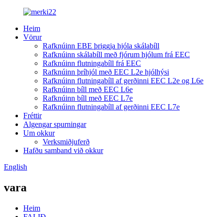
Heim
Vörur
Rafknúinn EBE þriggja hjóla skálabíll
Rafknúinn skálabíll með fjórum hjólum frá EEC
Rafknúinn flutningabíll frá EEC
Rafknúinn þríhjól með EEC L2e hjólhýsi
Rafknúinn flutningabíll af gerðinni EEC L2e og L6e
Rafknúinn bíll með EEC L6e
Rafknúinn bíll með EEC L7e
Rafknúinn flutningabíll af gerðinni EEC L7e
Fréttir
Algengar spurningar
Um okkur
Verksmiðjuferð
Hafðu samband við okkur
English
vara
Heim
FALIÐ