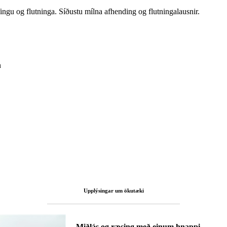
ingu og flutninga. Síðustu mílna afhending og flutningalausnir.
n
Upplýsingar um ökutæki
Miðlás og ræsing með einum hnappi.