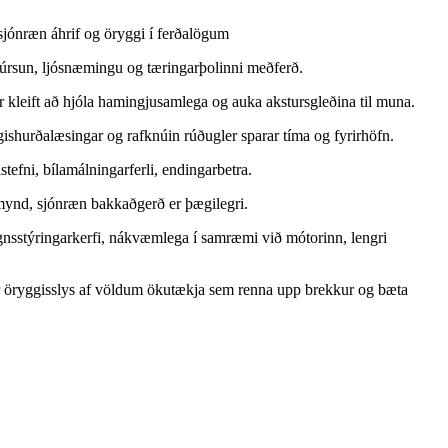
sjónræn áhrif og öryggi í ferðalögum
súrsun, ljósnæmingu og tæringarþolinni meðferð.
r kleift að hjóla hamingjusamlega og auka akstursgleðina til muna.
ishurðalæsingar og rafknúin rúðugler sparar tíma og fyrirhöfn.
tefni, bílamálningarferli, endingarbetra.
nd, sjónræn bakkaðgerð er þægilegri.
sstýringarkerfi, nákvæmlega í samræmi við mótorinn, lengri
ir öryggisslys af völdum ökutækja sem renna upp brekkur og bæta