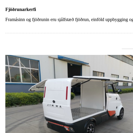
Fjöðrunarkerfi
Framásinn og fjöðrunin eru sjálfstæð fjöðrun, einföld uppbygging og 