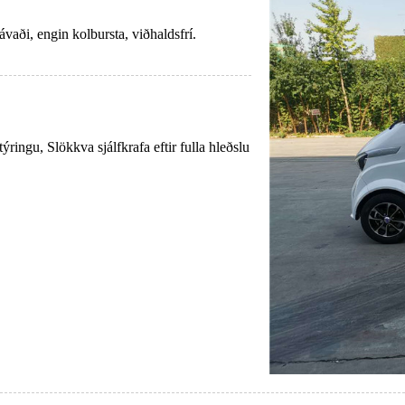
vaði, engin kolbursta, viðhaldsfrí.
ringu, Slökkva sjálfkrafa eftir fulla hleðslu