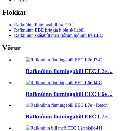
Flokkar
Rafknúinn flutningabíll frá EEC
Rafknúinn EBE þriggja hjóla skálabíll
Rafknúinn skálabíll með fjórum hjólum frá EEC
Vörur
Rafknúinn flutningabíll EEC L2e ...
Rafknúinn flutningabíll EEC L6e ...
Rafknúinn flutningabíll EEC L7e...