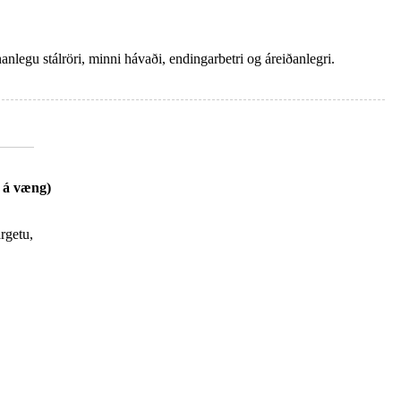
nlegu stálröri, minni hávaði, endingarbetri og áreiðanlegri.
n á væng)
argetu,