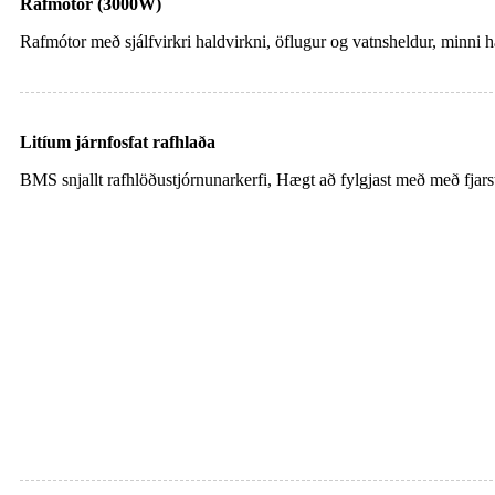
Rafmótor (3000W)
Rafmótor með sjálfvirkri haldvirkni, öflugur og vatnsheldur, minni há
Litíum járnfosfat rafhlaða
BMS snjallt rafhlöðustjórnunarkerfi, Hægt að fylgjast með með fjarstý