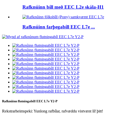
Rafknúinn bíll með EEC L2e skála-H1
Rafknúinn farþegabíll EEC L7e ...
Rafknúinn flutningabíll EEC L7e Y2-P
Rekstrarheimspeki: Yunlong rafbílar, rafvæddu vistvænt líf þitt!