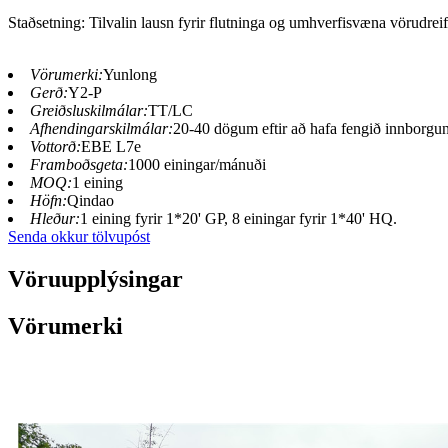
Staðsetning: Tilvalin lausn fyrir flutninga og umhverfisvæna vörudreif
Vörumerki:
Yunlong
Gerð:
Y2-P
Greiðsluskilmálar:
TT/LC
Afhendingarskilmálar:
20-40 dögum eftir að hafa fengið innborgu
Vottorð:
EBE L7e
Framboðsgeta:
1000 einingar/mánuði
MOQ:
1 eining
Höfn:
Qindao
Hleður:
1 eining fyrir 1*20' GP, 8 einingar fyrir 1*40' HQ.
Senda okkur tölvupóst
Vöruupplýsingar
Vörumerki