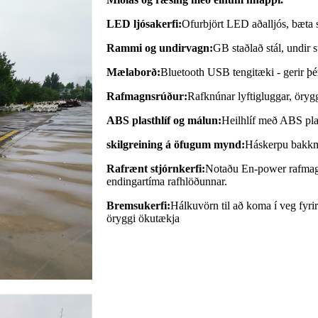
LED ljósakerfi:
Ofurbjört LED aðalljós, bæta 
Rammi og undirvagn:
GB staðlað stál, undir 
Mælaborð:
Bluetooth USB tengitæki - gerir þé
Rafmagnsrúður:
Rafknúnar lyftigluggar, örygg
ABS plasthlíf og málun:
Heilhlíf með ABS plas
skilgreining á öfugum mynd:
Háskerpu bakkmy
Rafrænt stjórnkerfi:
Notaðu En-power rafmagn
endingartíma rafhlöðunnar.
Bremsukerfi:
Hálkuvörn til að koma í veg fyr
öryggi ökutækja