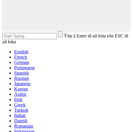
Ýttu á Enter til að leita eða ESC til
að loka
English
French
German
Portuguese
Spanish
Russian
Japanese
Korean
Arabic
Irish
Greek
Turkish
Italian
Danish
Romanian
Indonesian