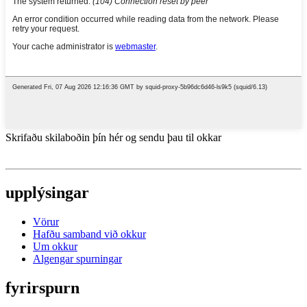
Skrifaðu skilaboðin þín hér og sendu þau til okkar
upplýsingar
Vörur
Hafðu samband við okkur
Um okkur
Algengar spurningar
fyrirspurn