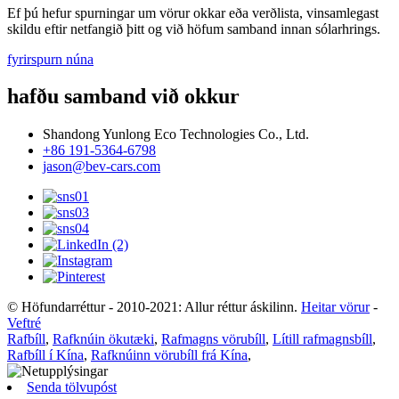
Ef þú hefur spurningar um vörur okkar eða verðlista, vinsamlegast
skildu eftir netfangið þitt og við höfum samband innan sólarhrings.
fyrirspurn núna
hafðu samband við okkur
Shandong Yunlong Eco Technologies Co., Ltd.
+86 191-5364-6798
jason@bev-cars.com
© Höfundarréttur - 2010-2021: Allur réttur áskilinn.
Heitar vörur
-
Veftré
Rafbíll
,
Rafknúin ökutæki
,
Rafmagns vörubíll
,
Lítill rafmagnsbíll
,
Rafbíll í Kína
,
Rafknúinn vörubíll frá Kína
,
Senda tölvupóst