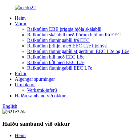
Heim
Vörur
Rafknúinn EBE þriggja hjóla skálabíll
Rafknúinn skálabíll með fjórum hjólum frá EEC
Rafknúinn flutningabíll frá EEC
Rafknúinn þríhjól með EEC L2e hjólhýsi
Rafknúinn flutningabíll af gerðinni EEC L2e og L6e
Rafknúinn bíll með EEC L6e
Rafknúinn bíll með EEC L7e
Rafknúinn flutningabíll EEC L7e
Fréttir
Algengar spurningar
Um okkur
Verksmiðjuferð
Hafðu samband við okkur
English
Hafðu samband við okkur
Heim